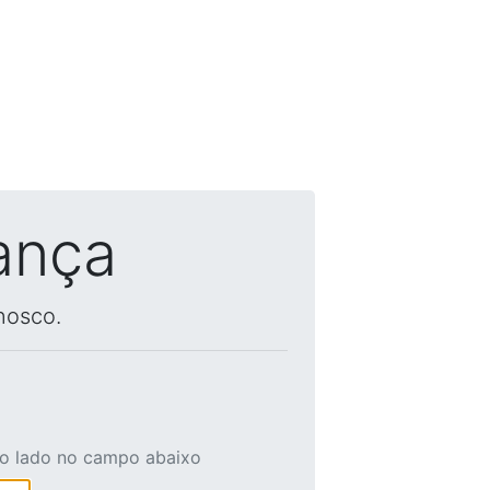
ança
nosco.
ao lado no campo abaixo