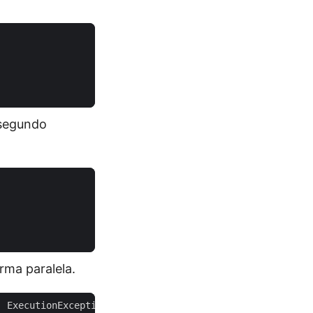
 segundo
ma paralela.
,
ExecutionException
{