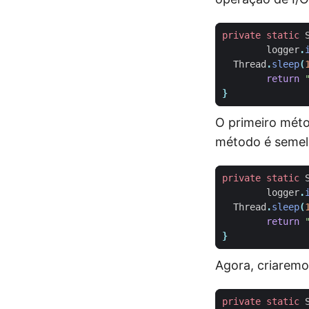
private
static
logger
.
Thread
.
sleep
(
return
}
O primeiro méto
método é semel
private
static
logger
.
Thread
.
sleep
(
return
}
Agora, criarem
private
static