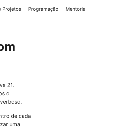
 Projetos
Programação
Mentoria
com
va 21.
os o
 verboso.
ntro de cada
izar uma