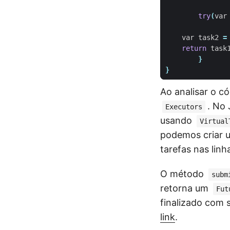
try
(
var
var
task2
=
return
task
}
}
Ao analisar o c
. No 
Executors
usando
Virtual
podemos criar u
tarefas nas linh
O método
subm
retorna um
Fut
finalizado com 
link
.