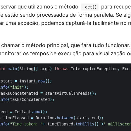
bservar que utilizamos o método
para recuper
.get()
e estão sendo processados de forma paralela. Se al
ar uma exceção, podemos capturá-la facilmente no
hamar o método principal, que fará tudo funcionar.
onitorar os tempos de execução para visualização o
oid
main
(
String
[]
args
)
throws
InterruptedException
,
Exe
start
=
Instant
.
now
();
info
(
"init"
);
tasksConcatenated
=
startVirtualThreads
();
info
(
tasksConcatenated
);
end
=
Instant
.
now
();
n
timeElapsed
=
Duration
.
between
(
start
,
end
);
info
(
"Time taken: "
+
timeElapsed
.
toMillis
()
+
" milliseco