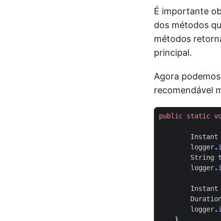
É importante o
dos métodos qu
métodos retorn
principal.
Agora podemos c
recomendável m
public
static
v
Instant
logger
.
String
logger
.
Instant
Duratio
logger
.
}