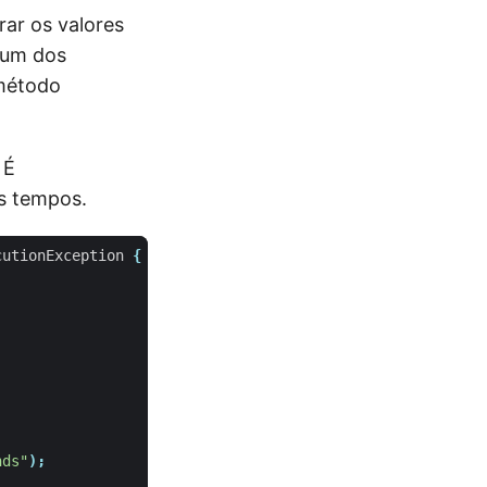
ar os valores
gum dos
 método
 É
s tempos.
cutionException
{
nds"
);