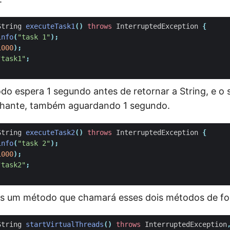
String
executeTask1
()
throws
InterruptedException
{
info
(
"task 1"
);
1000
);
"task1"
;
do espera 1 segundo antes de retornar a String, e o
hante, também aguardando 1 segundo.
String
executeTask2
()
throws
InterruptedException
{
info
(
"task 2"
);
1000
);
"task2"
;
os um método que chamará esses dois métodos de for
String
startVirtualThreads
()
throws
InterruptedException