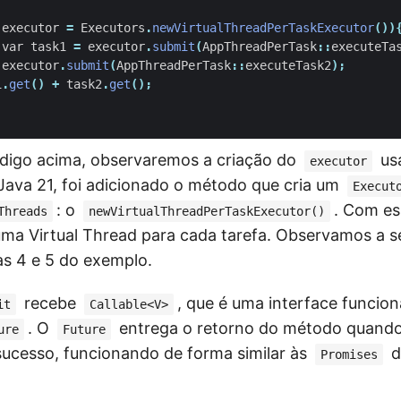
executor
=
Executors
.
newVirtualThreadPerTaskExecutor
())
var
task1
=
executor
.
submit
(
AppThreadPerTask
::
executeTa
executor
.
submit
(
AppThreadPerTask
::
executeTask2
);
1
.
get
()
+
task2
.
get
();
ódigo acima, observaremos a criação do
usa
executor
Java 21, foi adicionado o método que cria um
Execut
: o
. Com e
Threads
newVirtualThreadPerTaskExecutor()
ma Virtual Thread para cada tarefa. Observamos a 
as 4 e 5 do exemplo.
recebe
, que é uma interface funcion
it
Callable<V>
. O
entrega o retorno do método quando
ure
Future
sucesso, funcionando de forma similar às
d
Promises