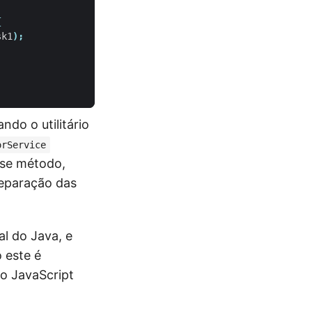
{
sk1
);
ndo o utilitário
orService
sse método,
separação das
al do Java, e
 este é
o JavaScript