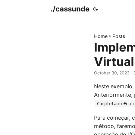
./cassunde
Home
»
Posts
Implem
Virtua
October 30, 2023
· 
Neste exemplo,
Anteriormente, 
CompletableFeat
Para começar, c
método, faremos
operação de I/O