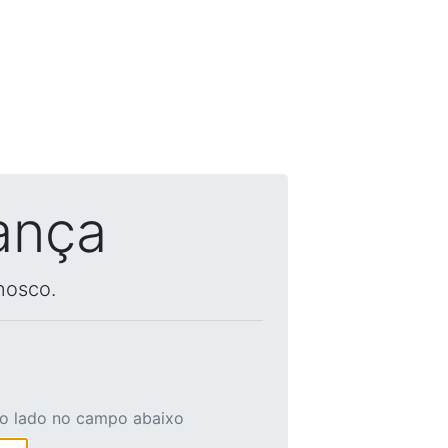
ança
nosco.
ao lado no campo abaixo